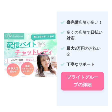
寮完備
店舗が多い！
多くの店舗で
日払い
対応
最大3万円
のお祝い
金
丁寧なサポート
ブライトグルー
プの詳細